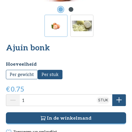
Ajuin bonk
Selecteer
Hoeveelheid
Per gewicht
Per stuk
€
0.75
STUK
In de winkelmand
Toevoegen aan verlanglijst