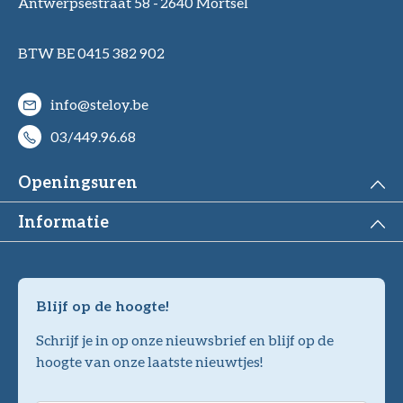
Antwerpsestraat 58 -
2640 Mortsel
BTW BE 0415 382 902
info@steloy.be
03/449.96.68
Openingsuren
Informatie
Blijf op de hoogte!
Schrijf je in op onze nieuwsbrief en blijf op de
hoogte van onze laatste nieuwtjes!