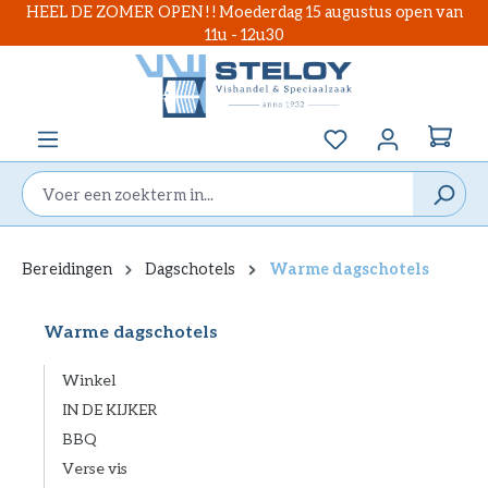
HEEL DE ZOMER OPEN ! ! Moederdag 15 augustus open van
hoofdinhoud
11u - 12u30
Je hebt 0 items op
Bereidingen
Dagschotels
Warme dagschotels
Warme dagschotels
Winkel
IN DE KIJKER
BBQ
Verse vis