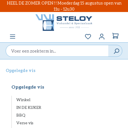
HEEL DE ZOMER OPEN ! ! Moederdag 15 augustus open van
hoofdinhoud
11u - 12u30
Je hebt 0 items op
Opgelegde vis
Opgelegde vis
Winkel
IN DE KIJKER
BBQ
Verse vis