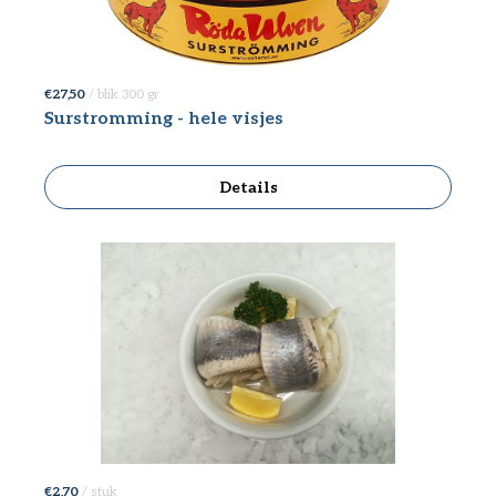
€ 27,50
/ blik 300 gr
Surstromming - hele visjes
Details
€ 2,70
/ stuk