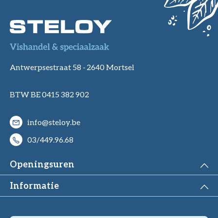
Antwerpsestraat 58 -
2640 Mortsel
BTW BE 0415 382 902
info@steloy.be
03/449.96.68
Openingsuren
Informatie