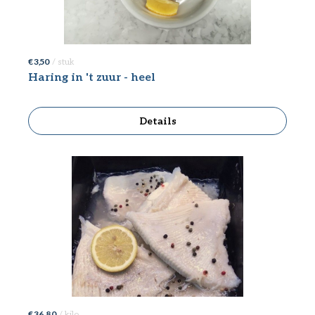
€ 3,50
/ stuk
Haring in 't zuur - heel
Details
€ 36,80
/ kilo