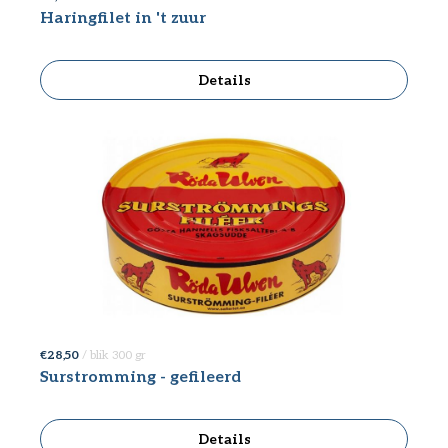
Haringfilet in 't zuur
Details
€ 28,50
/ blik 300 gr
Surstromming - gefileerd
Details