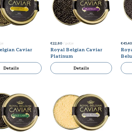
tje
€ 22,80
/ potje
€ 45,4
elgian Caviar
Royal Belgian Caviar
Roya
Platinum
Belu
Details
Details