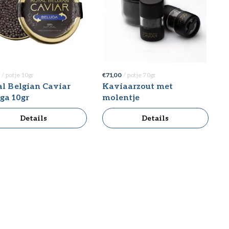
0
/ potje 10gr
€ 71,00
/ potje 70gr
l Belgian Caviar
Kaviaarzout met
ga 10gr
molentje
Details
Details