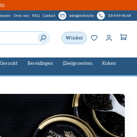
30
ieuws
Over ons
FAQ
Contact
info@steloy.be
03/449.96.68
Je hebt 0 items op
Winkel
Gerookt
Bereidingen
(Zee)groenten
Koken