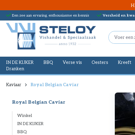
H
oekopdracht
Ga naar de hoofdnavigatie
Een zee aan ervaring, enthousiasme en kennis
Versheid en kwal
IN DE KIJKER
BBQ
Verse vis
Oesters
Kreeft
Dranken
Kaviaar
Royal Belgian Caviar
Royal Belgian Caviar
Winkel
IN DE KIJKER
BBQ