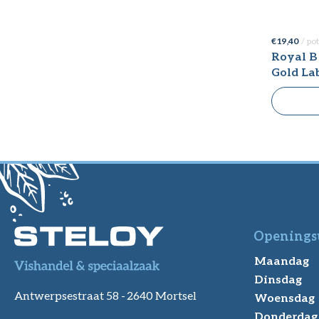
€ 19,40
/ po
Royal Belgi
Gold La
Openings
Maandag
Dinsdag
Antwerpsestraat 58 -
2640 Mortsel
Woensdag
Donderdag