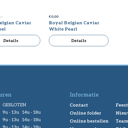
tje
€ 0,00
an Caviar
Royal Belgian Caviar
bel
White Pearl
Details
Details
uren
Informatie
GESLOTEN
Contact
Feest
9u - 13u 14u - 18u
Online folder
Nieu
9u - 13u 14u - 18u
Online bestellen
Tea
9u - 13u 14u - 18u