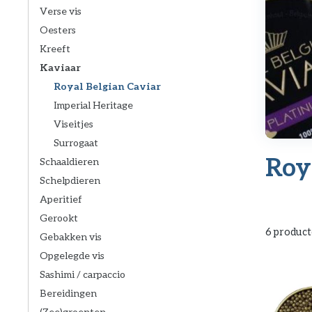
Verse vis
Oesters
Kreeft
Kaviaar
Royal Belgian Caviar
Imperial Heritage
Viseitjes
Surrogaat
Roy
Schaaldieren
Schelpdieren
Aperitief
Gerookt
6 produc
Gebakken vis
Opgelegde vis
Sashimi / carpaccio
Bereidingen
(Zee)groenten