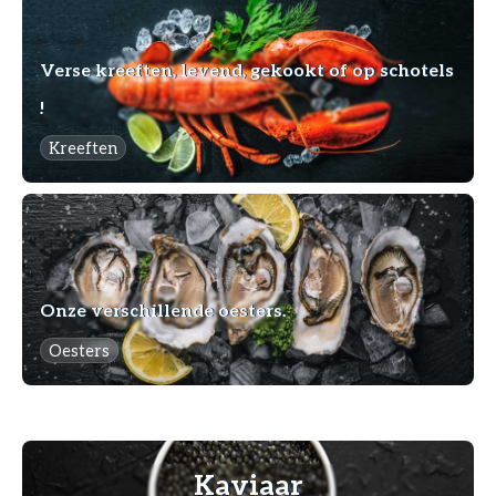
Verse kreeften, levend, gekookt of op schotels
!
Kreeften
Onze verschillende oesters.
Oesters
Kaviaar