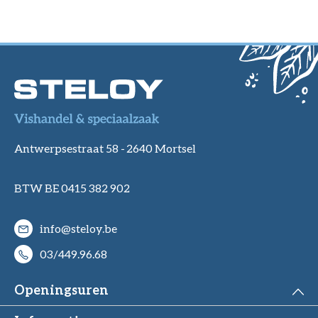
Antwerpsestraat 58 -
2640 Mortsel
BTW BE 0415 382 902
info@steloy.be
03/449.96.68
Openingsuren