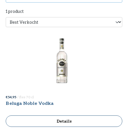
1 product
€ 54,95
/ fles 70 cl
Beluga Noble Vodka
Details