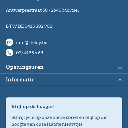
Antwerpsestraat 58 -
2640 Mortsel
BTW BE 0415 382 902
info@steloy.be
03/449.96.68
Openingsuren
Informatie
Blijf op de hoogte!
Schrijf je in op onze nieuwsbrief en blijf op de
hoogte van onze laatste nieuwtjes!