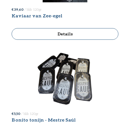
€ 39,60
/ blik 120gr
Kaviaar van Zee-egel
Details
€ 5,50
/ blik 120gr
Bonito tonijn - Mestre Saúl