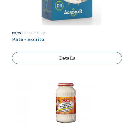
€ 5,95
/ doosje 100gr
Paté - Bonito
Details