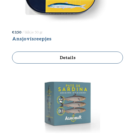
€ 3,50
/ blikje 50 gr
Ansjovisreepjes
Details