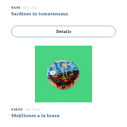
€ 4,95
/ blik 125gr
Sardines in tomatensaus
Details
€ 14,90
/ blik 180gr
Mejillones a la brasa