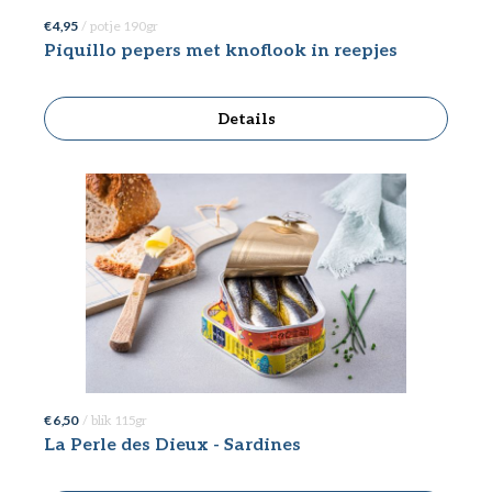
€ 4,95
/ potje 190gr
Piquillo pepers met knoflook in reepjes
Details
€ 6,50
/ blik 115gr
La Perle des Dieux - Sardines