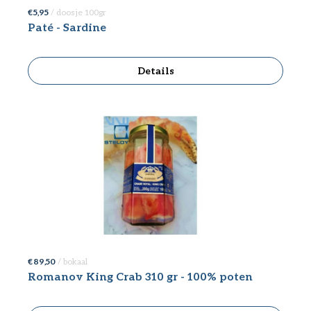
€ 5,95
/ doosje 100gr
Paté - Sardine
Details
€ 89,50
/ bokaal
Romanov King Crab 310 gr - 100% poten