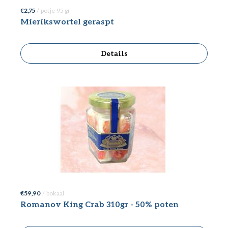
€ 2,75
/ potje 95 gr
Mierikswortel geraspt
Details
€ 59,90
/ bokaal
Romanov King Crab 310gr - 50% poten