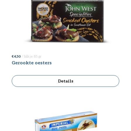
€ 4,50
/ blikje 85 gr
Gerookte oesters
Details