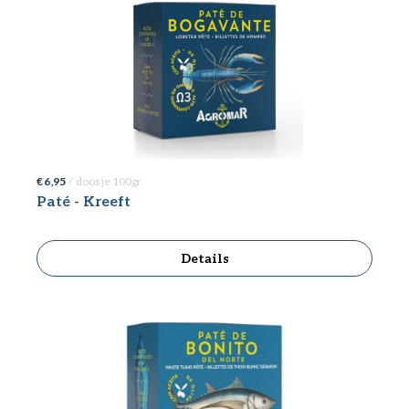
€ 6,95
/ doosje 100gr
Paté - Kreeft
Details