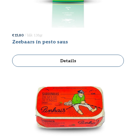
€ 15,80
/ blik 138gr
Zeebaars in pesto saus
Details