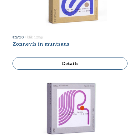
€ 17,50
/ blik 120gr
Zonnevis in muntsaus
Details