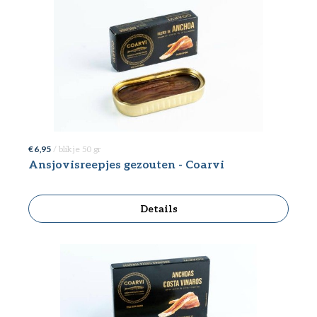
€ 6,95
/ blikje 50 gr
Ansjovisreepjes gezouten - Coarvi
Details