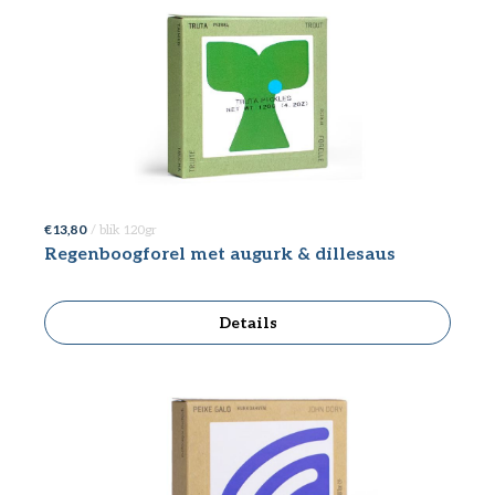
€ 13,80
/ blik 120gr
Regenboogforel met augurk & dillesaus
Details