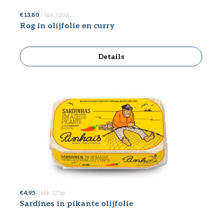
€ 13,80
/ blik 120gr
Rog in olijfolie en curry
Details
€ 4,95
/ blik 125gr
Sardines in pikante olijfolie