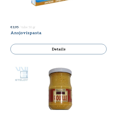
€ 3,95
/ tube 50 gr
Ansjovispasta
Details