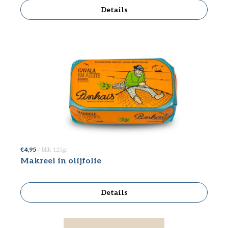
Details
€ 4,95
/ blik 125gr
Makreel in olijfolie
Details