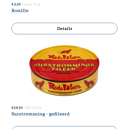
€ 3,30
/ potje 90 gr
Rouille
Details
€ 28,50
/ blik 300 gr
Surstromming - gefileerd