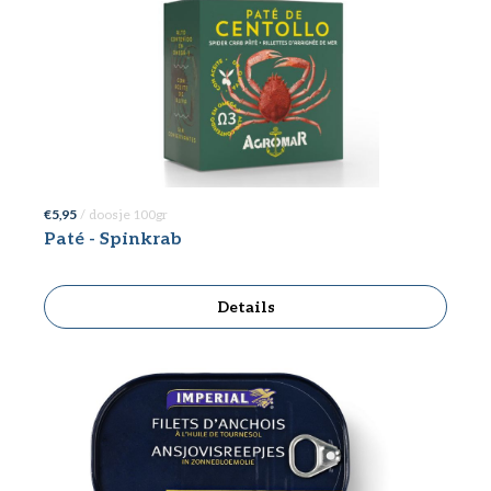
€ 5,95
/ doosje 100gr
Paté - Spinkrab
Details