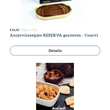
€ 16,50
/ blikje 120 gr
Ansjovisreepjes RESERVA gezouten - Coarvi
Details