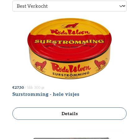
€ 27,50
/ blik 300 gr
Surstromming - hele visjes
Details