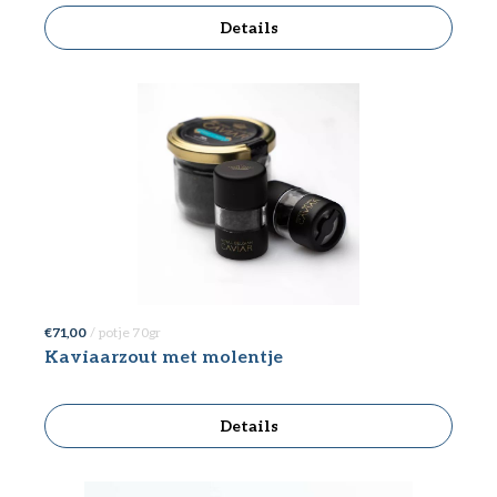
Details
€ 71,00
/ potje 70gr
Kaviaarzout met molentje
Details