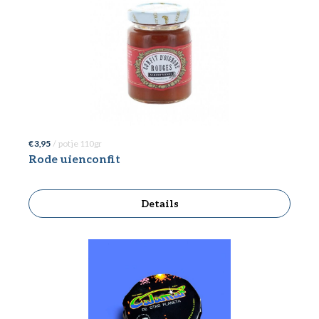
€ 3,95
/ potje 110gr
Rode uienconfit
Details