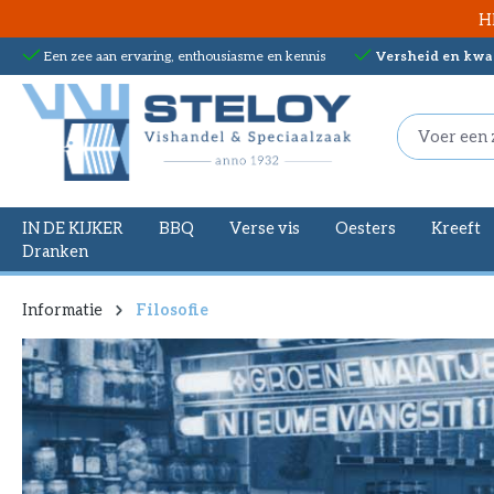
H
oekopdracht
Ga naar de hoofdnavigatie
Een zee aan ervaring, enthousiasme en kennis
Versheid en kwal
IN DE KIJKER
BBQ
Verse vis
Oesters
Kreeft
Dranken
Informatie
Filosofie