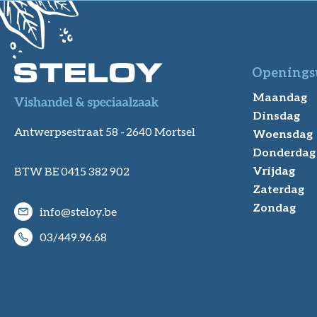
Openings
Maandag
Dinsdag
Antwerpsestraat 58 -
2640 Mortsel
Woensdag
Donderdag
Vrijdag
BTW BE 0415 382 902
Zaterdag
Zondag
info@steloy.be
03/449.96.68