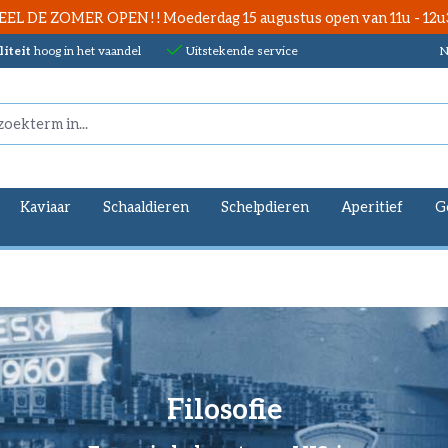
EEL DE ZOMER OPEN ! ! Moederdag 15 augustus open van 11u - 12u
iteit
hoog in het vaandel
Uitstekende service
N
Kaviaar
Schaaldieren
Schelpdieren
Aperitief
G
Filosofie