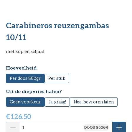
Carabineros reuzengambas
10/11
met kop en schaal
Selecteer
Hoeveelheid
Per doos 800gr
Per stuk
Selecteer
Uit de diepvries halen?
Geen voorkeur
Ja, graag!
Nee, bevroren laten
€
126.50
DOOS 800GR