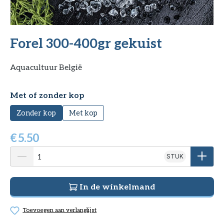
Forel 300-400gr gekuist
Aquacultuur België
Selecteer
Met of zonder kop
Zonder kop
Met kop
€
5.50
STUK
In de winkelmand
Toevoegen aan verlanglijst