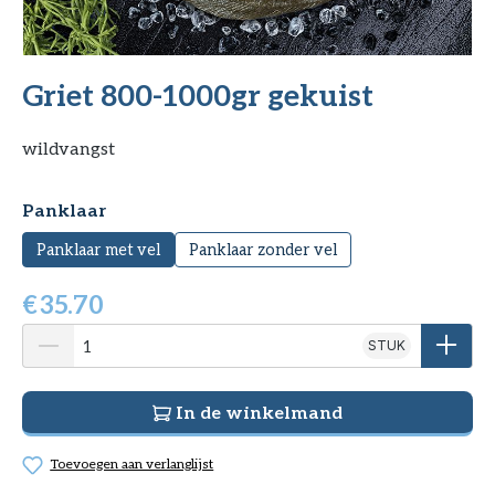
Griet 800-1000gr gekuist
wildvangst
Selecteer
Panklaar
Panklaar met vel
Panklaar zonder vel
€
35.70
STUK
In de winkelmand
Toevoegen aan verlanglijst