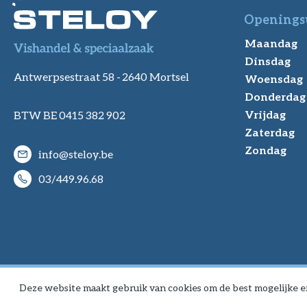
Openings
Maandag
Dinsdag
Antwerpsestraat 58 -
2640 Mortsel
Woensdag
Donderdag
Vrijdag
BTW BE 0415 382 902
Zaterdag
Zondag
info@steloy.be
03/449.96.68
Deze website maakt gebruik van cookies om de best mogelijke e