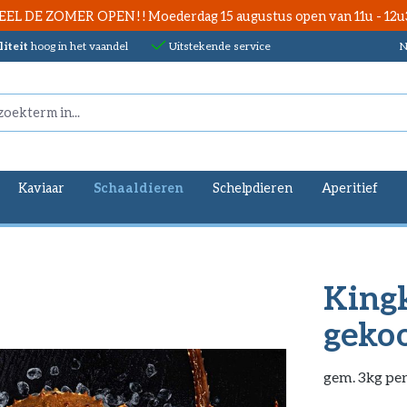
EEL DE ZOMER OPEN ! ! Moederdag 15 augustus open van 11u - 12u
iteit
hoog in het vaandel
Uitstekende service
N
Kaviaar
Schaaldieren
Schelpdieren
Aperitief
Kingk
geko
gem. 3kg per