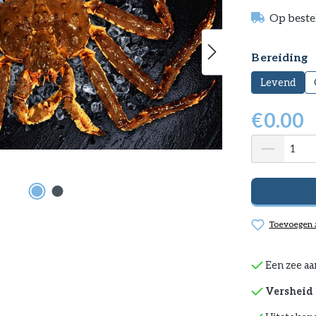
Op beste
Selecteer
Bereiding
Levend
€
0.00
Toevoegen a
Een zee aa
Versheid 