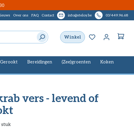
30
ieuws
Over ons
FAQ
Contact
info@steloy.be
03/449.96.68
Je hebt 0 items op
Winkel
Gerookt
Bereidingen
(Zee)groenten
Koken
rab vers - levend of
okt
 stuk