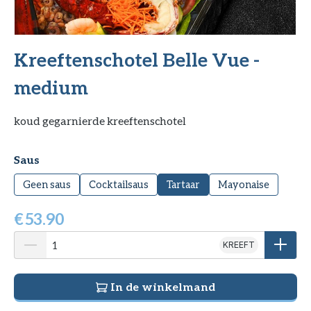
Kreeftenschotel Belle Vue -
medium
koud gegarnierde kreeftenschotel
Selecteer
Saus
Geen saus
Cocktailsaus
Tartaar
Mayonaise
€
53.90
KREEFT
In de winkelmand