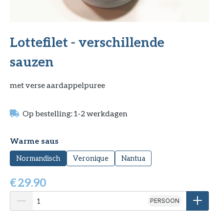
Lottefilet - verschillende
sauzen
met verse aardappelpuree
Op bestelling: 1-2 werkdagen
Selecteer
Warme saus
Normandisch
Veronique
Nantua
€
29.90
PERSOON