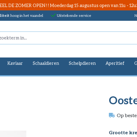
EEL DE ZOMER OPEN ! ! Moederdag 15 augustus open van 11u - 12u
iteit
hoog in het vaandel
Uitstekende service
N
Kaviaar
Schaaldieren
Schelpdieren
Aperitief
G
Ooste
Op beste
Selecteer
Grootte kre