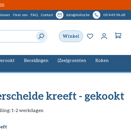
30
ieuws
Over ons
FAQ
Contact
info@steloy.be
03/449.96.68
Je hebt 0 items op
Winkel
erookt
Bereidingen
(Zee)groenten
Koken
rschelde kreeft - gekookt
lling: 1-2 werkdagen
eft