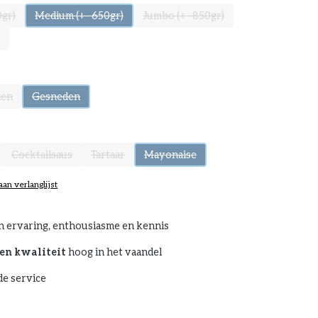
0gr)
Medium (+- 650gr)
Jumbo (+- 850gr)
 optie is momenteel niet beschikbaar.)
(Deze optie is momenteel niet beschikbaar.)
(Deze optie is momenteel niet besc
ptie is momenteel niet beschikbaar.)
den
Gesneden
 optie is momenteel niet beschikbaar.)
(Deze optie is momenteel niet beschikbaar.)
Cocktailsaus
Tartaar
Mayonaise
tie is momenteel niet beschikbaar.)
(Deze optie is momenteel niet beschikbaar.)
(Deze optie is momenteel niet beschikbaar.)
(Deze optie is momenteel niet beschik
an verlanglijst
n ervaring, enthousiasme en kennis
en kwaliteit
hoog in het vaandel
e service