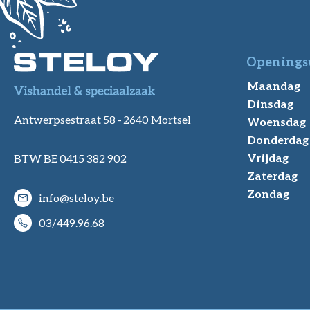
Openings
Maandag
Dinsdag
Antwerpsestraat 58 -
2640 Mortsel
Woensdag
Donderdag
Vrijdag
BTW BE 0415 382 902
Zaterdag
Zondag
info@steloy.be
03/449.96.68