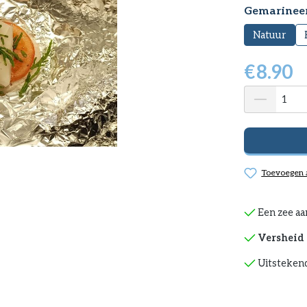
Selecteer
Gemarinee
Natuur
€
8.90
Toevoegen a
Een zee aa
Versheid 
Uitstekend