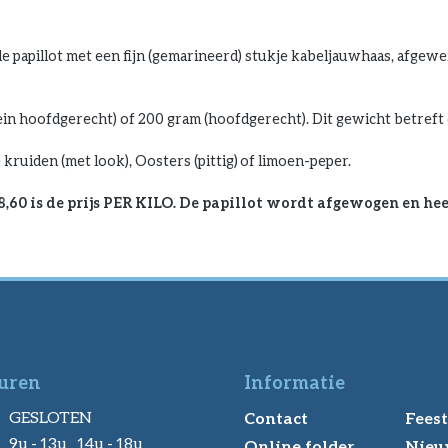
le papillot met een fijn (gemarineerd) stukje kabeljauwhaas, afgew
in hoofdgerecht) of 200 gram (hoofdgerecht). Dit gewicht betreft 
 kruiden (met look), Oosters (pittig) of limoen-peper.
,60 is de prijs PER KILO. De papillot wordt afgewogen en heef
uren
Informatie
GESLOTEN
Contact
Feest
9u - 13u 14u - 18u
Online folder
Nieu