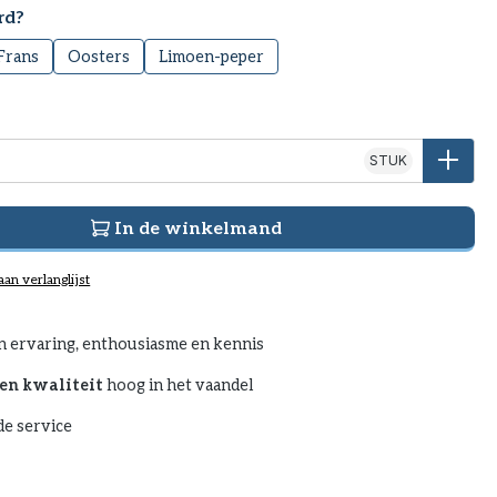
rd?
Frans
Oosters
Limoen-peper
STUK
In de winkelmand
an verlanglijst
n ervaring, enthousiasme en kennis
en kwaliteit
hoog in het vaandel
e service