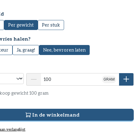
id
Per gewicht
Per stuk
vries halen?
keur
Ja, graag!
Nee, bevroren laten
GRAM
koop gewicht 100 gram
In de winkelmand
an verlanglijst