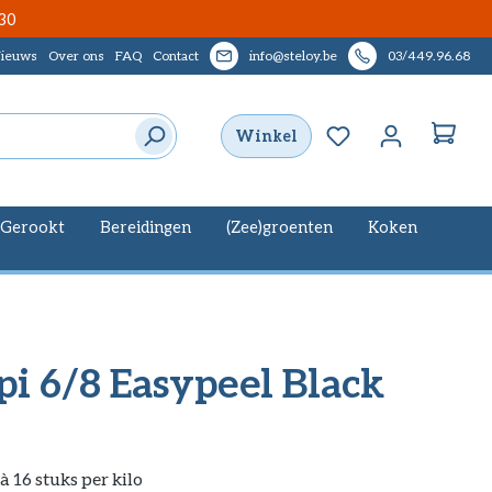
30
ieuws
Over ons
FAQ
Contact
info@steloy.be
03/449.96.68
Je hebt 0 items op
Winkel
Gerookt
Bereidingen
(Zee)groenten
Koken
i 6/8 Easypeel Black
à 16 stuks per kilo