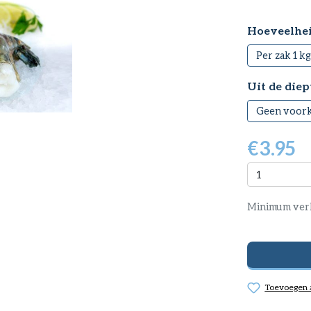
Selecteer
Hoeveelhe
Per zak 1 kg
Selecteer
Uit de diep
Geen voor
€
3.95
Minimum ver
Toevoegen a