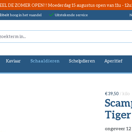
EEL DE ZOMER OPEN ! ! Moederdag 15 augustus open van 11u - 12u
iteit
hoog in het vaandel
Uitstekende service
N
Kaviaar
Schaaldieren
Schelpdieren
Aperitief
€ 39,50
/ kilo
Scamp
Tiger
ongeveer 12 