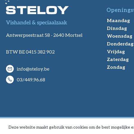
Openings
Maandag
Dinsdag
Antwerpsestraat 58 -
2640 Mortsel
Woensdag
Donderdag
Vrijdag
BTW BE 0415 382 902
Zaterdag
Zondag
info@steloy.be
03/449.96.68
Deze website maakt gebruik van cookies om de best mogelijke e