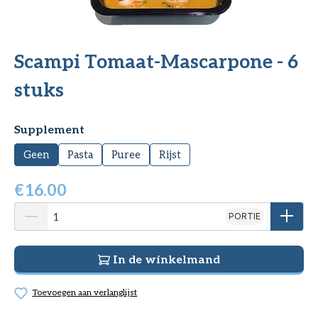
Scampi Tomaat-Mascarpone - 6
stuks
Selecteer
Supplement
Geen
Pasta
Puree
Rijst
€
16.00
PORTIE
In de winkelmand
Toevoegen aan verlanglijst