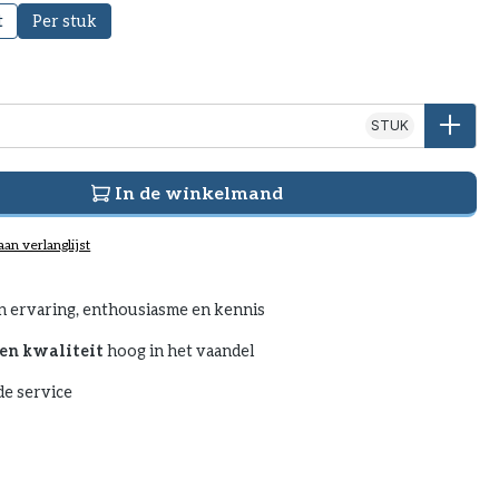
t
Per stuk
STUK
In de winkelmand
an verlanglijst
n ervaring, enthousiasme en kennis
en kwaliteit
hoog in het vaandel
e service