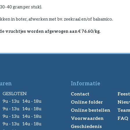
 30-40 gram per stuk).
bakken in boter, afwerken met bv. zeekraal en/of balsamico.
 de vruchtjes worden afgewogen aan € 76.60/kg.
uren
Informatie
GESLOTEN
Contact
Feest
9u - 13u 14u - 18u
Online folder
Nieu
9u - 13u 14u - 18u
Online bestellen
Tea
9u - 13u 14u - 18u
Voorwaarden
FAQ
9u - 13u 14u - 18u
Geschiedenis