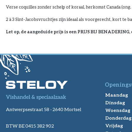
Verse coquilles zonder schelp of koraal, herkomst Canada (ong.
2 à 3 Sint-Jacobsvruchtjes zijn ideaal als voorgerecht, kort te 
Let op, de aangeduide prijs is een PRIJS BIJ BENADERING,
Openings
Maandag
Dinsdag
Antwerpsestraat 58 -
2640 Mortsel
Woensdag
Donderdag
Vrijdag
BTW BE 0415 382 902