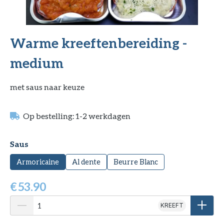
Warme kreeftenbereiding -
medium
met saus naar keuze
Op bestelling: 1-2 werkdagen
Selecteer
Saus
Armoricaine
Al dente
Beurre Blanc
€
53.90
KREEFT