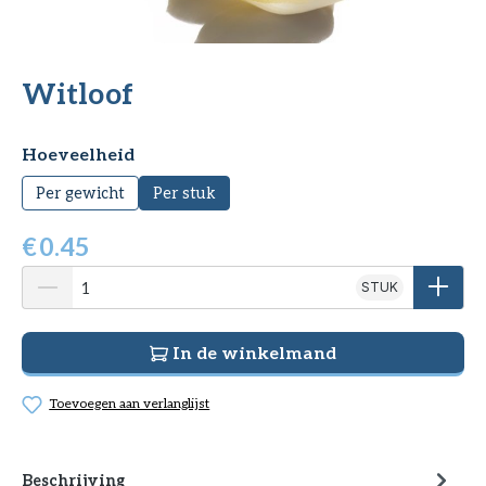
Witloof
Selecteer
Hoeveelheid
Per gewicht
Per stuk
€
0.45
STUK
In de winkelmand
Toevoegen aan verlanglijst
Beschrijving