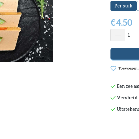
Per stuk
€
4.50
Toevoegen a
Een zee aa
Versheid 
Uitstekend