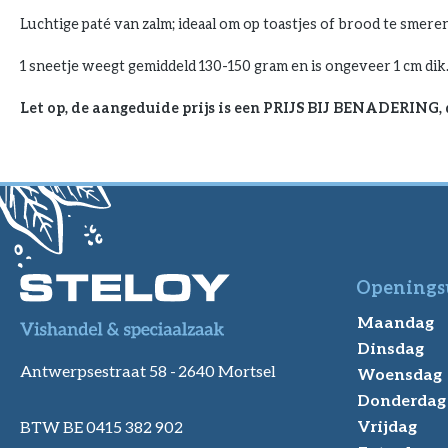
Luchtige paté van zalm; ideaal om op toastjes of brood te smeren
1 sneetje weegt gemiddeld 130-150 gram en is ongeveer 1 cm dik
Let op, de aangeduide prijs is een PRIJS BIJ BENADERING,
Openings
Maandag
Dinsdag
Antwerpsestraat 58 -
2640 Mortsel
Woensdag
Donderdag
Vrijdag
BTW BE 0415 382 902