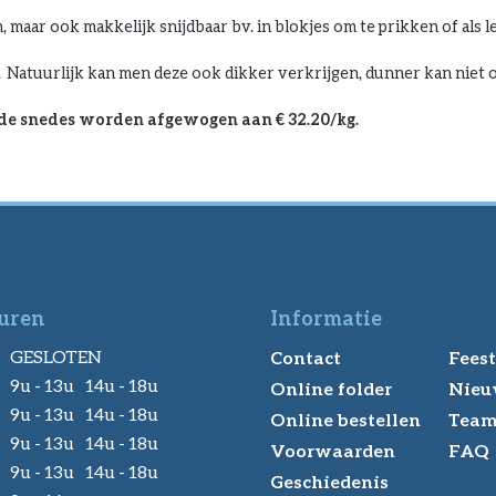
, maar ook makkelijk snijdbaar bv. in blokjes om te prikken of als l
. Natuurlijk kan men deze ook dikker verkrijgen, dunner kan niet 
 de snedes worden afgewogen aan € 32.20/kg.
uren
Informatie
GESLOTEN
Contact
Feest
9u - 13u 14u - 18u
Online folder
Nieu
9u - 13u 14u - 18u
Online bestellen
Tea
9u - 13u 14u - 18u
Voorwaarden
FAQ
9u - 13u 14u - 18u
Geschiedenis