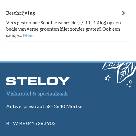
Beschrijving
Vers gestoomde Schotse zalmzijde (+/- 1,1 - 1,2 kg) op een
bedje van verse groenten (filet zonder graten!).Ook een
sausje…
Meer
Antwerpsestraat 58 -
2640 Mortsel
BTW BE 0415 382 902