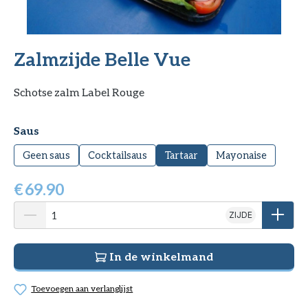
Zalmzijde Belle Vue
Schotse zalm Label Rouge
Selecteer
Saus
Geen saus
Cocktailsaus
Tartaar
Mayonaise
€
69.90
ZIJDE
In de winkelmand
Toevoegen aan verlanglijst