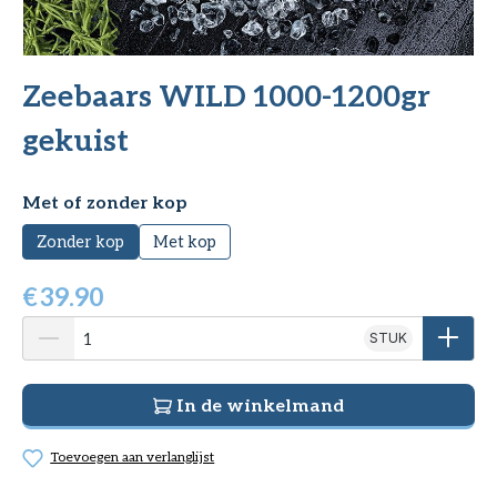
Zeebaars WILD 1000-1200gr
gekuist
Selecteer
Met of zonder kop
Zonder kop
Met kop
€
39.90
STUK
In de winkelmand
Toevoegen aan verlanglijst