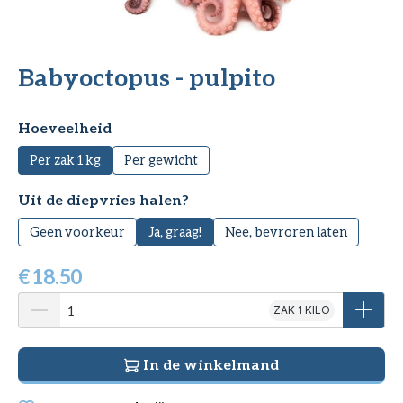
Babyoctopus - pulpito
Selecteer
Hoeveelheid
Per zak 1 kg
Per gewicht
Selecteer
Uit de diepvries halen?
Geen voorkeur
Ja, graag!
Nee, bevroren laten
€
18.50
ZAK 1 KILO
In de winkelmand