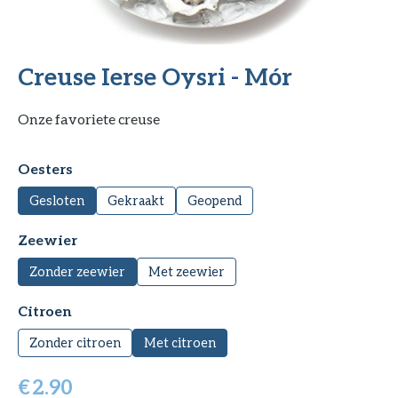
Creuse Ierse Oysri - Mór
Onze favoriete creuse
Selecteer
Oesters
Gesloten
Gekraakt
Geopend
Selecteer
Zeewier
Zonder zeewier
Met zeewier
Selecteer
Citroen
Zonder citroen
Met citroen
€
2.90