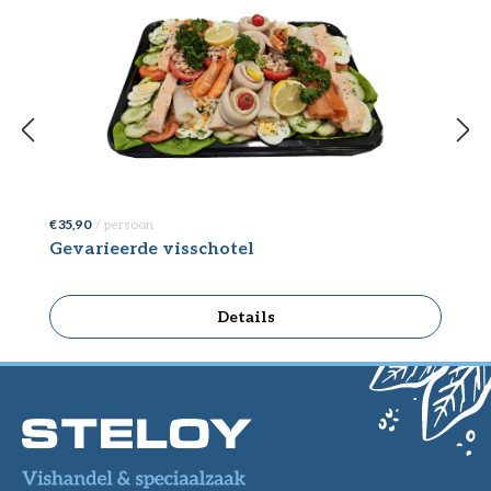
€ 35,90
/ persoon
€ 
Gevarieerde visschotel
M
Details