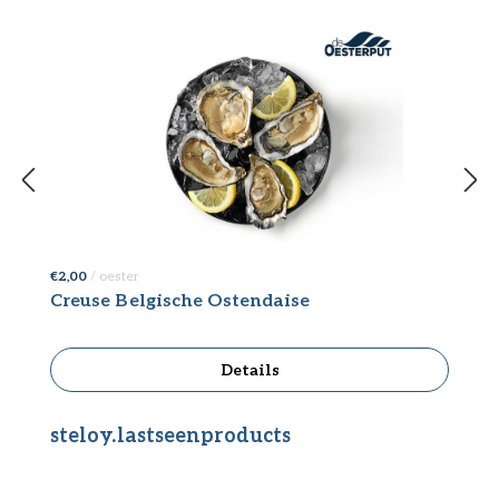
€ 2,00
/ oester
€ 
Creuse Belgische Ostendaise
C
Details
Productgalerij overslaan
steloy.lastseenproducts