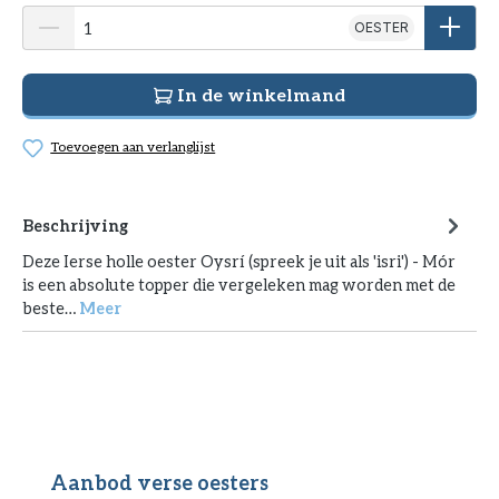
OESTER
In de winkelmand
Toevoegen aan verlanglijst
Beschrijving
Deze Ierse holle oester Oysrí (spreek je uit als 'isri') - Mór
is een absolute topper die vergeleken mag worden met de
beste…
Meer
Productgalerij overslaan
Aanbod verse oesters