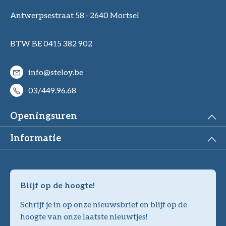
Antwerpsestraat 58 -
2640 Mortsel
BTW BE 0415 382 902
info@steloy.be
03/449.96.68
Openingsuren
Informatie
Blijf op de hoogte!
Schrijf je in op onze nieuwsbrief en blijf op de
hoogte van onze laatste nieuwtjes!