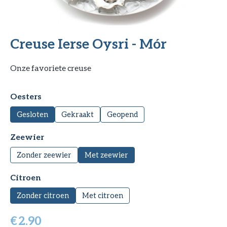
Creuse Ierse Oysri - Mór
Onze favoriete creuse
Selecteer
Oesters
Gesloten
Gekraakt
Geopend
Selecteer
Zeewier
Zonder zeewier
Met zeewier
Selecteer
Citroen
Zonder citroen
Met citroen
€
2.90