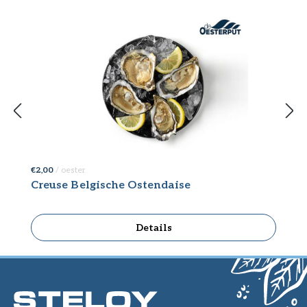
€ 2,00
/ oester
€ 
Creuse Belgische Ostendaise
C
Details