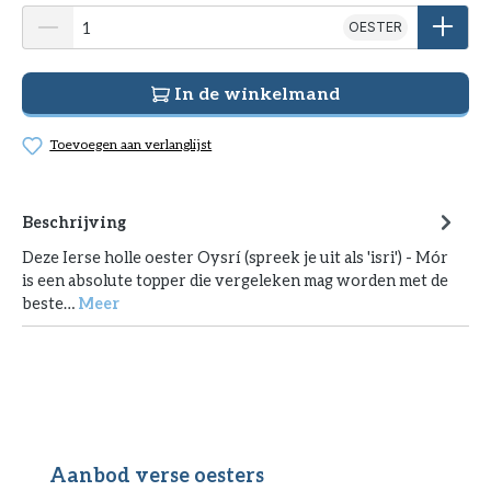
OESTER
In de winkelmand
Toevoegen aan verlanglijst
Beschrijving
Deze Ierse holle oester Oysrí (spreek je uit als 'isri') - Mór
is een absolute topper die vergeleken mag worden met de
beste…
Meer
Productgalerij overslaan
Aanbod verse oesters