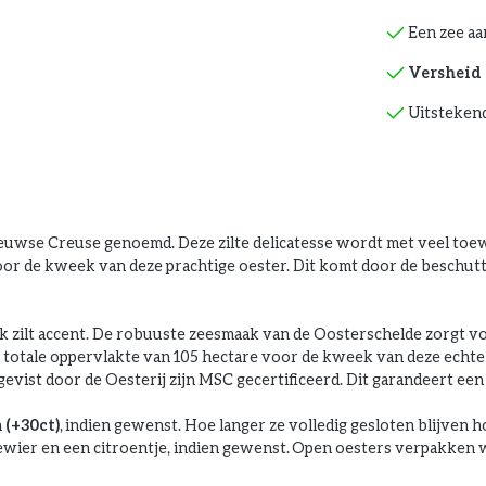
Een zee aa
Versheid 
Uitstekend
eeuwse Creuse genoemd. Deze zilte delicatesse wordt met veel to
voor de kweek van deze prachtige oester. Dit komt door de beschutt
rlijk zilt accent. De robuuste zeesmaak van de Oosterschelde zorgt 
n totale oppervlakte van 105 hectare voor de kweek van deze echte
evist door de Oesterij zijn MSC gecertificeerd. Dit garandeert e
n
(+30ct)
, indien gewenst. Hoe langer ze volledig gesloten blijven hoe
wier en een citroentje, indien gewenst. Open oesters verpakken wij