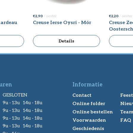
€ 2,90
/ oester
€ 2,20
/ oester
lardeau
Creuse Ierse Oysri - Mór
Creuse Z
Oostersch
Details
uren
Informatie
GESLOTEN
Contact
Feest
9u - 13u 14u - 18u
Online folder
Nieu
9u - 13u 14u - 18u
Online bestellen
Tea
9u - 13u 14u - 18u
Voorwaarden
FAQ
9u - 13u 14u - 18u
Geschiedenis