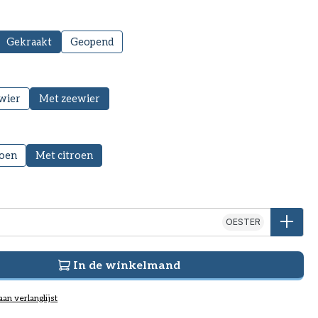
Gekraakt
Geopend
wier
Met zeewier
roen
Met citroen
OESTER
In de winkelmand
an verlanglijst