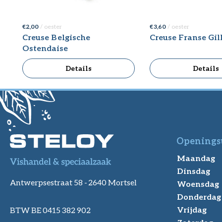
€ 2,00
/ oester
€ 3,60
/ oester
Creuse Belgische
Creuse Franse Gil
Ostendaise
Details
Details
Openings
Maandag
Dinsdag
Antwerpsestraat 58 -
2640 Mortsel
Woensdag
Donderdag
Vrijdag
BTW BE 0415 382 902