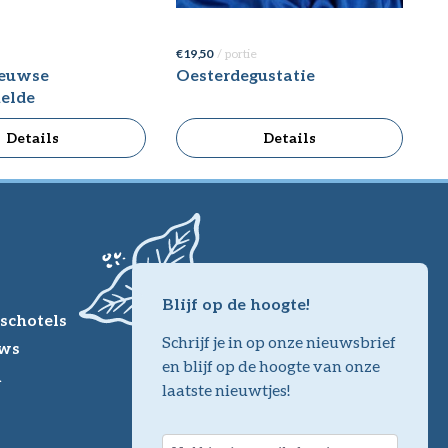
€ 19,50
/ portie
eeuwse
Oesterdegustatie
elde
Details
Details
Blijf op de hoogte!
schotels
Schrijf je in op onze nieuwsbrief
ws
en blijf op de hoogte van onze
m
laatste nieuwtjes!