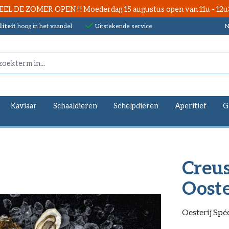
EEL DE ZOMER OPEN ! ! Moederdag 15 augustus open van 11u - 12u
iteit
hoog in het vaandel
Uitstekende service
N
Kaviaar
Schaaldieren
Schelpdieren
Aperitief
G
Creu
Oost
Oesterij Spé