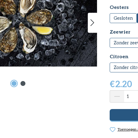
Selecteer
Oesters
Gesloten
Selecteer
Zeewier
Zonder zee
Selecteer
Citroen
Zonder cit
€
2.20
Toevoegen a