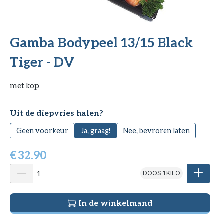
Gamba Bodypeel 13/15 Black
Tiger - DV
met kop
Selecteer
Uit de diepvries halen?
Geen voorkeur
Ja, graag!
Nee, bevroren laten
€
32.90
DOOS 1 KILO
In de winkelmand