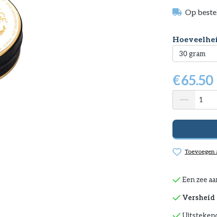
Op beste
Selecteer
Hoeveelhei
€
65.50
Toevoegen a
Een zee aa
Versheid 
Uitstekend