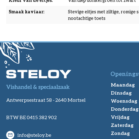
Kleur van de eitjes:
Van diep donkergroen tot zwart
Smaak kaviaar:
Stevige eitjes met ziltige, romige
nootachtige toets
Openings
Maandag
Dinsdag
Antwerpsestraat 58 -
2640 Mortsel
Woensdag
Donderdag
Vrijdag
BTW BE 0415 382 902
Zaterdag
Zondag
info@steloy.be