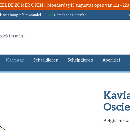
EEL DE ZOMER OPEN ! ! Moederdag 15 augustus open van 11u - 12u
iteit
hoog in het vaandel
Uitstekende service
N
Kaviaar
Schaaldieren
Schelpdieren
Aperitief
Kavia
Oscie
Belgische ka