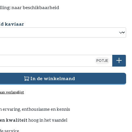
lling: naar beschikbaarheid
d kaviaar
POTJE
In de winkelmand
an verlanglijst
n ervaring, enthousiasme en kennis
en kwaliteit
hoog in het vaandel
e service