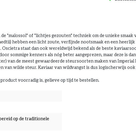
e "malossol" of "lichtjes gezouten" techniek om de unieke smaak v
edtii) hebben een licht zoute, verfijnde nootsmaak en een heerlij
s. Oscietra staat dan ook wereldwijd bekend als de beste kaviaars
t door sommige kenners als nóg beter aangeprezen, maar deze is dan
ater) van de meest gewaardeerde steursoorten maken van Imperial
 van wilde steur. Kaviaar van wildvangst is dus logischerwijs ook 
product voorradig is, gelieve op tijd te bestellen.
bereid op de traditionele