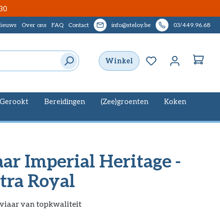
30
ieuws
Over ons
FAQ
Contact
info@steloy.be
03/449.96.68
Je hebt 0 items op
Winkel
Gerookt
Bereidingen
(Zee)groenten
Koken
ar Imperial Heritage -
tra Royal
viaar van topkwaliteit