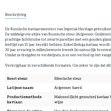
Beschrijving
De Russische kaviaarmeesters van Imperial Heritage gebruiken d
De middelgrote eitjes van Russische steur (Acipenser Guldensta
prachtige lichtbruine tot zwarte pareltjes met een gouden glan
leeftijd van 15 jaar bereikt hebben. Enkel Beluga kaviaar word
30 jaar ervaring in milieubewuste kweek (in natuurlijk bronw
Omdat ze dreigden te verdwijnen, is er een verbod op het vangen
Verkrijgbaar in verschillende formaten. Om zeker te zijn dat dit 
Soort steur:
Siberische steur
Latijnse naam:
Acipenser baerii
Productiemethode
Malossol (licht gezouten) kaviaar 
kaviaar:
wijze