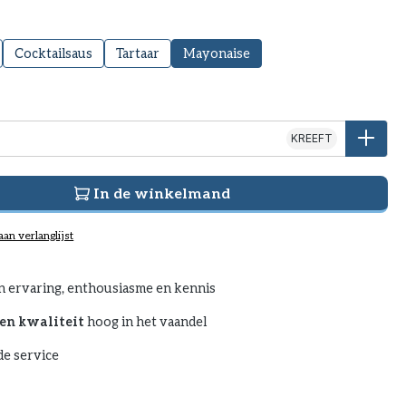
Cocktailsaus
Tartaar
Mayonaise
KREEFT
In de winkelmand
an verlanglijst
n ervaring, enthousiasme en kennis
en kwaliteit
hoog in het vaandel
e service