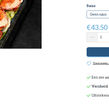
Selecteer
Saus
Geen saus
€
43.50
Toevoegen a
Een zee aa
Versheid 
Uitstekend