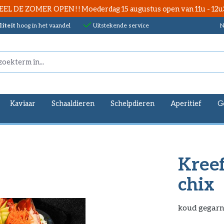
EEL DE ZOMER OPEN ! ! Moederdag 15 augustus open van 11u - 12u
iteit
hoog in het vaandel
Uitstekende service
N
Kaviaar
Schaaldieren
Schelpdieren
Aperitief
G
Kreef
chix
koud gegarn