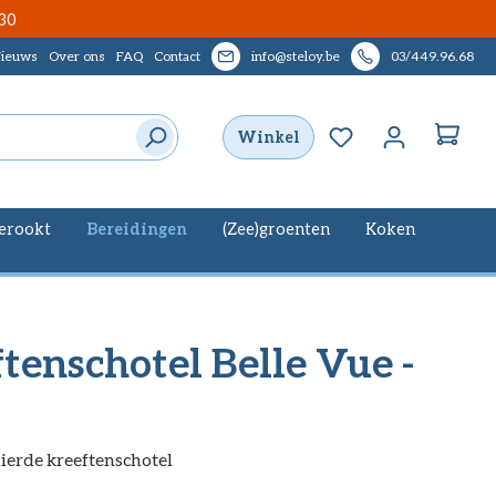
30
ieuws
Over ons
FAQ
Contact
info@steloy.be
03/449.96.68
Je hebt 0 items op
Winkel
erookt
Bereidingen
(Zee)groenten
Koken
tenschotel Belle Vue -
ierde kreeftenschotel