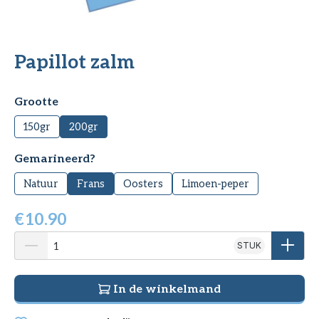
Papillot zalm
Selecteer
Grootte
150gr
200gr
Selecteer
Gemarineerd?
Natuur
Frans
Oosters
Limoen-peper
€
10.90
STUK
In de winkelmand