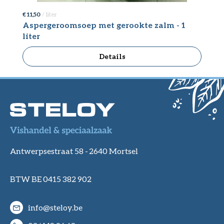
€ 11,50
/ liter
€ 
Aspergeroomsoep met gerookte zalm - 1
A
liter
ga
Details
Antwerpsestraat 58 -
2640 Mortsel
BTW BE 0415 382 902
info@steloy.be