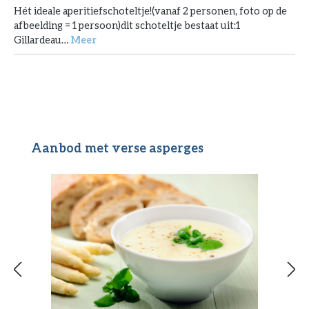
Hét ideale aperitiefschoteltje!(vanaf 2 personen, foto op de
afbeelding = 1 persoon)dit schoteltje bestaat uit:1
Gillardeau…
Meer
Productgalerij overslaan
Aanbod met verse asperges