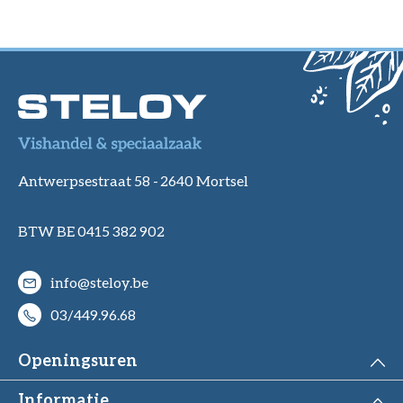
Antwerpsestraat 58 -
2640 Mortsel
BTW BE 0415 382 902
info@steloy.be
03/449.96.68
Openingsuren
Informatie