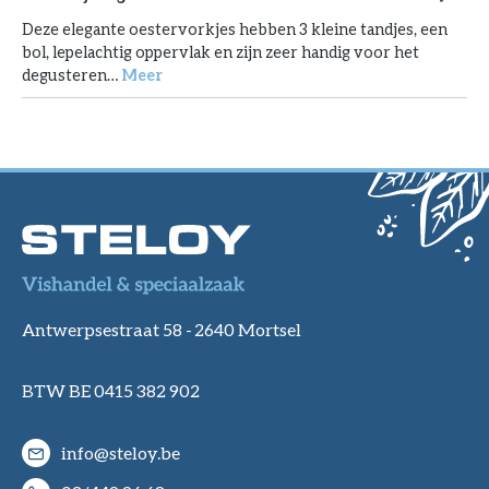
Deze elegante oestervorkjes hebben 3 kleine tandjes, een
bol, lepelachtig oppervlak en zijn zeer handig voor het
degusteren…
Meer
Antwerpsestraat 58 -
2640 Mortsel
BTW BE 0415 382 902
info@steloy.be