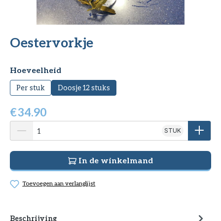
Oestervorkje
Selecteer
Hoeveelheid
Per stuk
Doosje 12 stuks
€
34.90
STUK
In de winkelmand
Toevoegen aan verlanglijst
Beschrijving