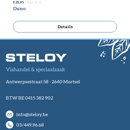
€ 35,95
/ fles 50 cl
€ 
Duno
T
Details
Antwerpsestraat 58 -
2640 Mortsel
BTW BE 0415 382 902
info@steloy.be
03/449.96.68