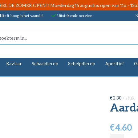
EEL DE ZOMER OPEN ! ! Moederdag 15 augustus open van 11u - 12u
iteit
hoog in het vaandel
Uitstekende service
N
Kaviaar
Schaaldieren
Schelpdieren
Aperitief
G
€ 2,30
/ stuk
Aard
€
4.60