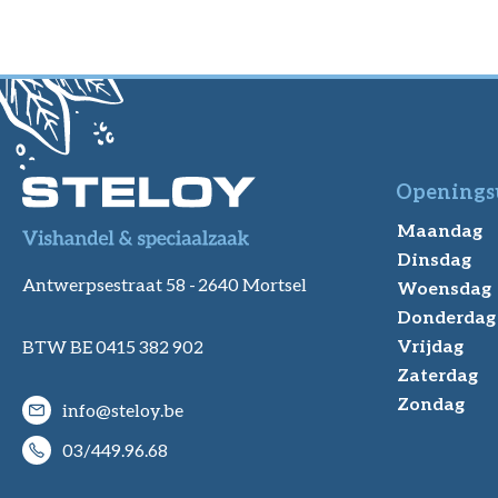
Openings
Maandag
Dinsdag
Antwerpsestraat 58 -
2640 Mortsel
Woensdag
Donderdag
Vrijdag
BTW BE 0415 382 902
Zaterdag
Zondag
info@steloy.be
03/449.96.68