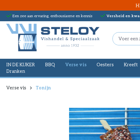
H
oekopdracht
Ga naar de hoofdnavigatie
Een zee aan ervaring, enthousiasme en kennis
Versheid en kwal
IN DE KIJKER
BBQ
Verse vis
Oesters
Kreeft
Dranken
Verse vis
Tonijn
Afbeeldingengalerij overslaan