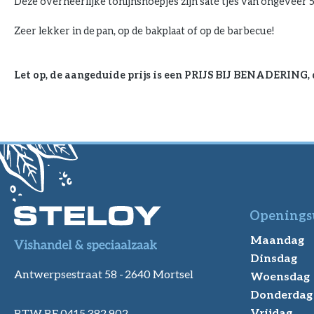
Deze overheerlijke tonijnsnoepjes zijn saté'tjes van ongeveer
Zeer lekker in de pan, op de bakplaat of op de barbecue!
Let op, de aangeduide prijs is een PRIJS BIJ BENADERING,
Openings
Maandag
Dinsdag
Antwerpsestraat 58 -
2640 Mortsel
Woensdag
Donderdag
Vrijdag
BTW BE 0415 382 902