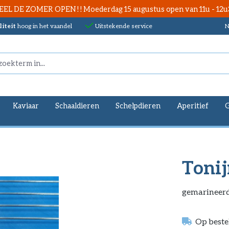
EEL DE ZOMER OPEN ! ! Moederdag 15 augustus open van 11u - 12u
iteit
hoog in het vaandel
Uitstekende service
N
Kaviaar
Schaaldieren
Schelpdieren
Aperitief
Toni
gemarineerd 
Op beste