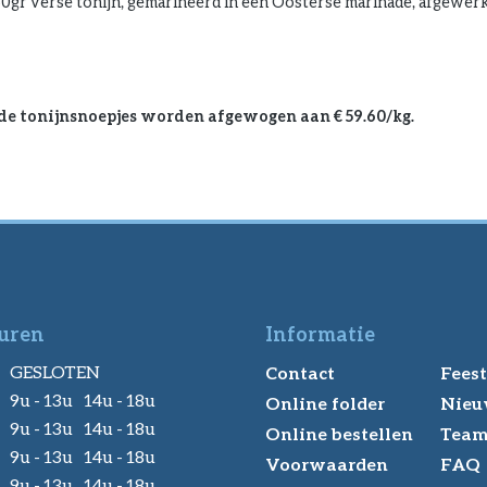
 50gr verse tonijn, gemarineerd in een Oosterse marinade, afgewer
 de tonijnsnoepjes worden afgewogen aan € 59.60/kg.
uren
Informatie
GESLOTEN
Contact
Feest
9u - 13u 14u - 18u
Online folder
Nieu
9u - 13u 14u - 18u
Online bestellen
Tea
9u - 13u 14u - 18u
Voorwaarden
FAQ
9u - 13u 14u - 18u