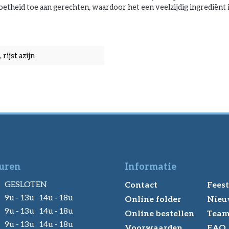
oetheid toe aan gerechten, waardoor het een veelzijdig ingrediënt i
rijst azijn
uren
Informatie
GESLOTEN
Contact
Feest
9u - 13u 14u - 18u
Online folder
Nieu
9u - 13u 14u - 18u
Online bestellen
Tea
9u - 13u 14u - 18u
Voorwaarden
FAQ