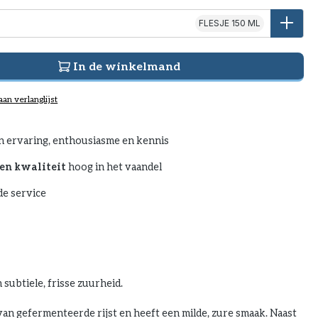
FLESJE 150 ML
In de winkelmand
an verlanglijst
n ervaring, enthousiasme en kennis
en kwaliteit
hoog in het vaandel
e service
 subtiele, frisse zuurheid.
van gefermenteerde rijst en heeft een milde, zure smaak. Naast