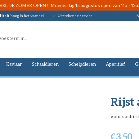
EEL DE ZOMER OPEN ! ! Moederdag 15 augustus open van 11u - 12u
iteit
hoog in het vaandel
Uitstekende service
N
Kaviaar
Schaaldieren
Schelpdieren
Aperitief
G
Rijst 
voor sushi ri
€
3.50