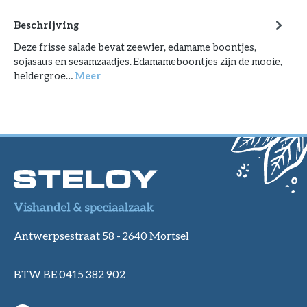
Beschrijving
Deze frisse salade bevat zeewier, edamame boontjes,
sojasaus en sesamzaadjes. Edamameboontjes zijn de mooie,
heldergroe…
Meer
Antwerpsestraat 58 -
2640 Mortsel
BTW BE 0415 382 902