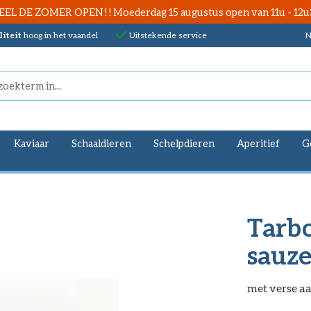
EEL DE ZOMER OPEN ! ! Moederdag 15 augustus open van 11u - 12u
iteit
hoog in het vaandel
Uitstekende service
N
Kaviaar
Schaaldieren
Schelpdieren
Aperitief
G
Tarbo
sauz
met verse a