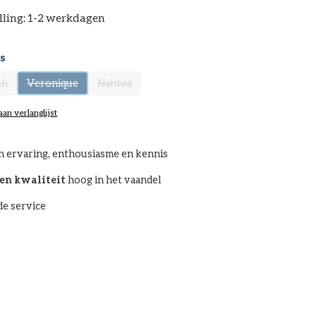
lling: 1-2 werkdagen
s
ch
Veronique
Nantua
optie is momenteel niet beschikbaar.)
(Deze optie is momenteel niet beschikbaar.)
(Deze optie is momenteel niet beschikbaar.)
an verlanglijst
n ervaring, enthousiasme en kennis
en kwaliteit
hoog in het vaandel
e service