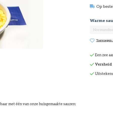
Op beste
Selecteer
Warme sau
Normandis
(Deze 
Toevoegen a
Een zee aa
Versheid 
Uitstekend
jgbaar met één van onze huisgemaakte sauzen: