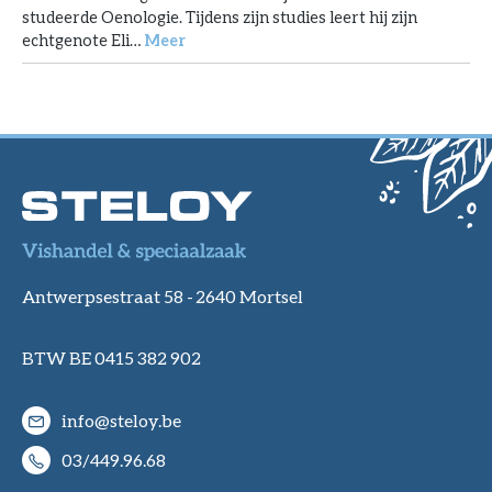
studeerde Oenologie. Tijdens zijn studies leert hij zijn
echtgenote Eli…
Meer
Antwerpsestraat 58 -
2640 Mortsel
BTW BE 0415 382 902
info@steloy.be
03/449.96.68