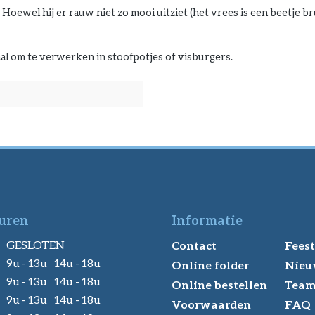
 Hoewel hij er rauw niet zo mooi uitziet (het vrees is een beetje b
eaal om te verwerken in stoofpotjes of visburgers.
uren
Informatie
GESLOTEN
Contact
Feest
9u - 13u 14u - 18u
Online folder
Nieu
9u - 13u 14u - 18u
Online bestellen
Tea
9u - 13u 14u - 18u
Voorwaarden
FAQ