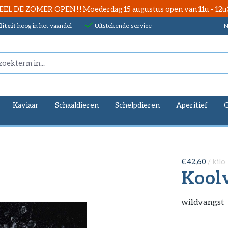
EEL DE ZOMER OPEN ! ! Moederdag 15 augustus open van 11u - 12u
iteit
hoog in het vaandel
Uitstekende service
N
Kaviaar
Schaaldieren
Schelpdieren
Aperitief
€ 42,60
/ kilo
Koolv
wildvangst