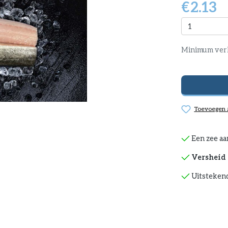
€
2.13
Minimum ver
Toevoegen a
Een zee aa
Versheid 
Uitstekend