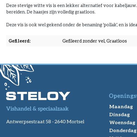
Deze stevige witte vis is een lekker alternatief voor kabeljauw.
bereiden. De haasjes zijn volledig graatloos.
Deze vis is ook wel gekend onder de benaming 'pollak', en is id
Gefileerd:
Gefileerd zonder vel, Graatloos
Openings
Maandag
Dinsdag
Antwerpsestraat 58 -
2640 Mortsel
Woensdag
Donderdag